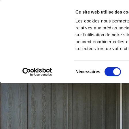
Accéder au contenu
Ce site web utilise des co
Les cookies nous permetten
relatives aux médias socia
L'ARTISAN
sur l'utilisation de notre 
MENUISIER VERRIE
peuvent combiner celles-ci
L'architecte de votre projet
collectées lors de votre uti
Sélection
Nécessaires
du
consentement