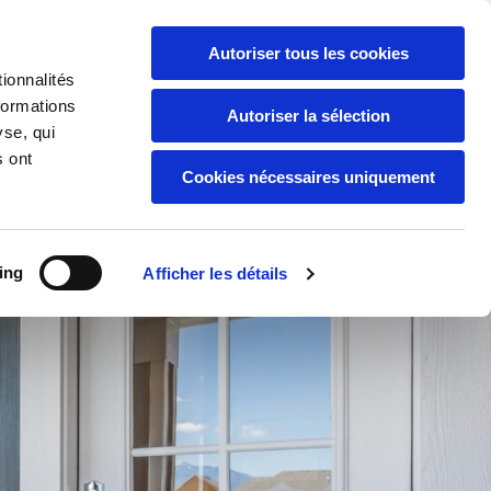
Appelez-nous :
07 60 50 67 36
Autoriser tous les cookies
ionnalités
formations
Autoriser la sélection
yse, qui
fenêtres
Aménagement extérieur
Contact
s ont
Cookies nécessaires uniquement
ing
Afficher les détails